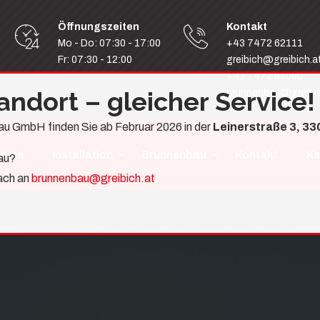
Öffnungszeiten
Kontakt
Mo - Do: 07:30 - 17:00
+43 7472 62111
Fr: 07:30 - 12:00
greibich@greibich.a
+43 7472 68060
andort – gleicher Service!
brunnenbau@greibic
au GmbH finden Sie ab Februar 2026 in der
Leinerstraße 3, 3
ome
Installation
Brunnenbau
Kontakt
Ka
au?
fach an
brunnenbau@greibich.at