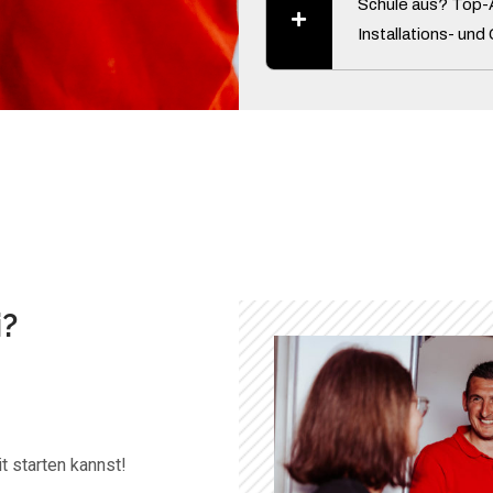
Schule aus? Top-A
Installations- un
i?
t starten kannst!