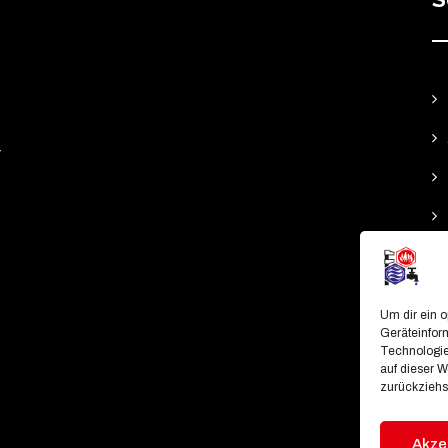
r
Um dir ein 
Geräteinfor
Technologie
auf dieser W
zurückziehs
Akze