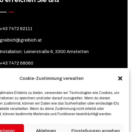
+43 7472 62111
greibich@greibich.at
Installation: Leinerstraße 6, 3300 Amstetten
+43 7472 68060
brunnenbau@greibich.at
Cookie-Zustimmung verwalten
Brunnenbau: Leinerstraße 3, 3300 Amstetten
optimales Erlebnis zu bieten, verwenden wir Technologien wie Cookies, um
mationen zu speichern und/oder darauf zuzugreifen. Wenn du diesen
n zustimmst, können wir Daten wie das Surfverhalten oder eindeutige IDs
ebsite verarbeiten. Wenn du deine Zustimmung nicht erteilst oder
t, können bestimmte Merkmale und Funktionen beeinträchtigt werden.
ptieren
Ablehnen
Einstellungen ansehen